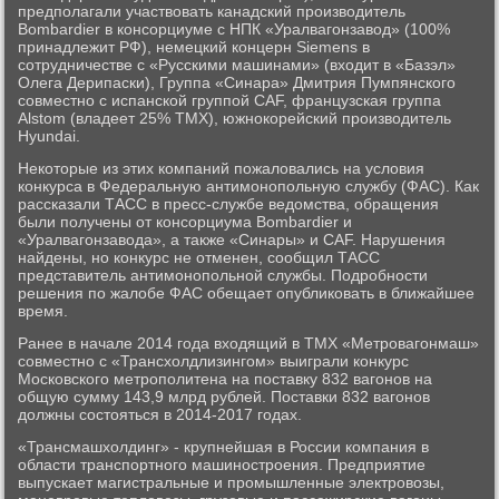
предполагали участвовать канадский производитель
Bombardier в консорциуме с НПК «Уралвагонзавод» (100%
принадлежит РФ), немецкий концерн Siemens в
сотрудничестве с «Русскими машинами» (входит в «Базэл»
Олега Дерипаски), Группа «Синара» Дмитрия Пумпянского
совместно с испанской группой CAF, французская группа
Alstom (владеет 25% ТМХ), южнокорейский производитель
Hyundai.
Некоторые из этих компаний пожаловались на условия
конкурса в Федеральную антимонопольную службу (ФАС). Как
рассказали ТАСС в пресс-службе ведомства, обращения
были получены от консорциума Bombardier и
«Уралвагонзавода», а также «Синары» и CAF. Нарушения
найдены, но конкурс не отменен, сообщил ТАСС
представитель антимонопольной службы. Подробности
решения по жалобе ФАС обещает опубликовать в ближайшее
время.
Ранее в начале 2014 года входящий в ТМХ «Метровагонмаш»
совместно с «Трансхолдлизингом» выиграли конкурс
Московского метрополитена на поставку 832 вагонов на
общую сумму 143,9 млрд рублей. Поставки 832 вагонов
должны состояться в 2014-2017 годах.
«Трансмашхолдинг» - крупнейшая в России компания в
области транспортного машиностроения. Предприятие
выпускает магистральные и промышленные электровозы,