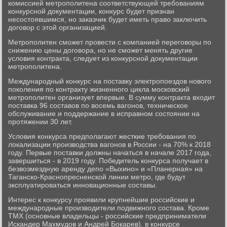
комиссией метрополитена соответствующей требованиям
конкурсной документации, конкурс будет признан
несостоявшимся, но заказчик будет иметь право заключить
договор с этой организацией.
Метрополитен сможет провести с компанией переговоры по
снижению цены договора, но не сможет менять другие
условия контракта, следует из конкурсной документации
метрополитена.
Международный конкурс на поставку электропоездов нового
поколения по контракту жизненного цикла московский
метрополитен организует впервые. В сумму контракта входит
поставка 96 составов по восемь вагонов, техническое
обслуживание и поддержание в исправном состоянии на
протяжении 30 лет.
Условия конкурса предполагают жесткие требования по
локализации производства вагонов в России - на 70% к 2018
году. Первые поставки должны начаться в начале 2017 года,
завершиться - в 2019 году. Победитель конкурса получает в
безвозмездную аренду депо «Выхино» и «Планерная» на
Таганско-Краснопресненской линии метро, где будут
эксплуатироваться инновационные составы.
Интерес к конкурсу проявили крупнейшие российские и
международные производители подвижного состава. Кроме
ТМХ (основные владельцы - российские предприниматели
Искандер Махмудов и Андрей Бокарев), в конкурсе