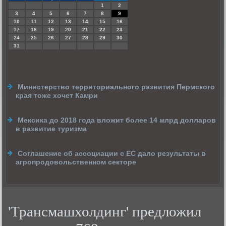
1
2
3
4
5
6
7
8
9
10
11
12
13
14
15
16
17
18
19
20
21
22
23
24
25
26
27
28
29
30
31
Министерство территориального развития Пермского
края тоже хочет Камри
Мексика до 2018 года вложит более 14 млрд долларов
в развитие туризма
Соглашение об ассоциации с ЕС дало результаты в
агропродовольственном секторе
'Трансмашхолдинг' предложил