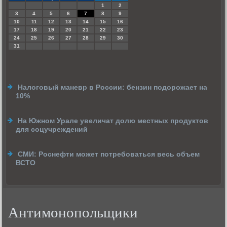
1
2
3
4
5
6
7
8
9
10
11
12
13
14
15
16
17
18
19
20
21
22
23
24
25
26
27
28
29
30
31
Налоговый маневр в России: бензин подорожает на
10%
На Южном Урале увеличат долю местных продуктов
для соцучреждений
СМИ: Роснефти может потребоваться весь объем
ВСТО
Антимонопольщики