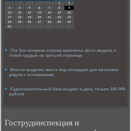
1
2
3
4
5
6
7
8
9
10
11
12
13
14
15
16
17
18
19
20
21
22
23
24
25
26
27
28
29
30
31
The Sun вопреки слухам напечатал фото модели с
голой грудью на третьей странице
Власти выделят места под площадки для автошкол
рядом с остановками
Судостроительный банк выдает в день только 100 000
рублей
Гострудинспекция и