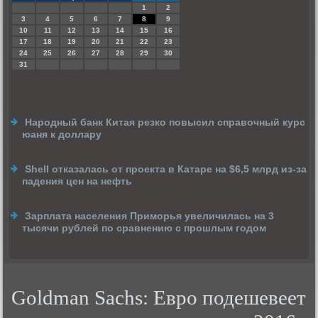
1
2
3
4
5
6
7
8
9
10
11
12
13
14
15
16
17
18
19
20
21
22
23
24
25
26
27
28
29
30
31
Народный банк Китая резко повысил справочный курс
юаня к доллару
Shell отказалась от проекта в Катаре на $6,5 млрд из-за
падения цен на нефть
Зарплата населения Приморья увеличилась на 3
тысячи рублей по сравнению с прошлым годом
Goldman Sachs: Евро подешевеет