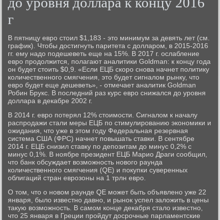
до уровня доллара к концу 2016
г
В пятницу евро стоил $1,183 - это минимум за девять лет (см.
график). Чтобы достигнуть паритета с долларом, в 2015-2016
гг. ему надо подешеветь еще на 15%. В 2017 г. ослабление
евро продолжится, полагают аналитики Goldman: к концу года
он будет стоить $0,9. «Если ЕЦБ скоро снова начнет политику
количественного смягчения, это будет сигналом рынку, что
евро будет еще дешеветь», - отмечает аналитик Goldman
Робин Брукс. В последний раз курс евро снижался до уровня
доллара в декабре 2002 г.
В 2014 г. евро потерял 12% стоимости. Сигналом к началу
распродажи стали меры ЕЦБ по стимулированию экономики и
ожидания, что уже в этом году Федеральная резервная
система США (ФРС) начнет повышать ставки. В сентябре
2014 г. ЕЦБ снизил ставку по депозитам до минус 0,2% с
минус 0,1%. В ноябре президент ЕЦБ Марио Драги сообщил,
что банк обсуждает возможность нового раунда
количественного смягчения (QE) и покупки суверенных
облигаций стран еврозоны на 1 трлн евро.
О том, что о новом раунде QE может быть объявлено уже 22
января, было известно давно, и рынок успел заложить в цены
такую возможность. В самом конце декабря стало известно,
что 25 января в Греции пройдут досрочные парламентские