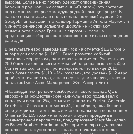
выборы. Если на них победу одержит оппозиционная
Коалиция радикальных левых сил («Сириза»), это поставит
под сомнение вопрос о международной помощи Греции. В
начале января масла в огонь подлил немецкий журнал Der
Spiegel, написавший, что канцлер Германии Ангела Меркель и
министр финансов Вольфганг Шойбле не исключают
возможности выхода Греции из еврозоны, если на
предстоящих выборах она откажется от политики сокращения
расходов.
В результате евро, завершивший год на отметке $1,21, уже 5
января дешевел до $1,1861. Такое развитие событий
оказалось сюрпризом для многих экономистов. Эксперты из
250 банков и финансовых компаний, опрошенные в декабре
Consensus Economics, прогнозировали, что в конце 2015 г.
евро будет стоить $1,19. «Мы ожидали, что уровень $1,2 евро
пробьет в течение года, а не в первые дни января», - говорит
аналитик Lyxor Asset Management Жан Ассера-Битто.
«На ожиданиях греческих выборов и нового раунда QE в
еврозоне за рождественские каникулы евро подешевел к
доллару и иене на 2%, - отмечает аналитик Societe Generale
Кит Жюк. - Из-за этого отметка $1,2 пройдена, ослабление
евро ускорилось, и мы опасаемся его дальнейшего падения».
Отметка $1,165 тоже не за горами и будет пройдена в
среднесрочной перспективе, предупреждает Марк Чейндлер
из Brown Brothers Harriman. «До паритета евро с долларом
осталось не так уж долго», - полагает начальник отдела