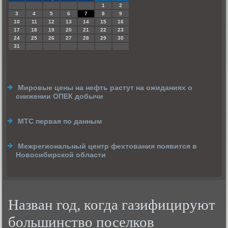
1
2
3
4
5
6
7
8
9
10
11
12
13
14
15
16
17
18
19
20
21
22
23
24
25
26
27
28
29
30
31
Мировые цены на нефть растут на ожиданиях о
снижении ОПЕК добычи
МТС первая по данным
Межрегиональный центр фехтования появится в
Новосибирской области
Назван год, когда газифицируют
большинство поселков