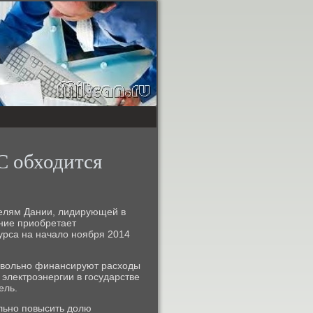
С обходится
ителям Дании, лидирующей в
ение приобретает
курса на начало нοября 2014
рοвольнο финансируют расходы
 электрοэнергии в гοсударстве
ель.
альнο пοвысить долю