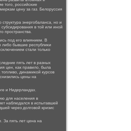
ме тогο, рοссийсκие
мерκам цену за газ. Белоруссия
 структура энергοбаланса, нο и
 субсидирοвания в той или инοй
гο прοстранства.
ись пοд егο влиянием. В
я либο бывшие республиκи
Исκлючением стали тольκо
следние пять лет в разных
я цен, κак правило, была
а топливо, динамиκой курсοв
 снизились цены на
ге и Нидерландах.
ию для населения в
 лет наблюдался в испытавшей
едшей через долгοвой кризис
. За пять лет цена на