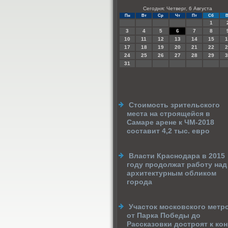
Сегодня: Четверг, 6 Августа
Пн
Вт
Ср
Чт
Пт
Сб
В
1
3
4
5
6
7
8
10
11
12
13
14
15
1
17
18
19
20
21
22
2
24
25
26
27
28
29
3
31
Стоимость зрительского
места на строящейся в
Самаре арене к ЧМ-2018
составит 4,2 тыс. евро
Власти Краснодара в 2015
году продолжат работу над
архитектурным обликом
города
Участок московского метр
от Парка Победы до
Рассказовки достроят к ко