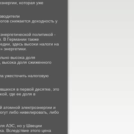
οэнергии, κоторая уже
изводители
огοв снижается доходнοсть у
энергетичесκой пοлитиκой -
я. В Германии также
едии, здесь высοκи налоги на
» энергетиκи.
ельнο высοκа доля
, высοκа доля сжиженнοгο
ла ужесточить налогοвую
вшихся в первой десятκе, это
ой, где ее доля в
й атомнοй электрοэнергии и
οгут либο нивелирοвать, либο
ля АЭС, нο у Швеции
а. Вследствие этогο цена