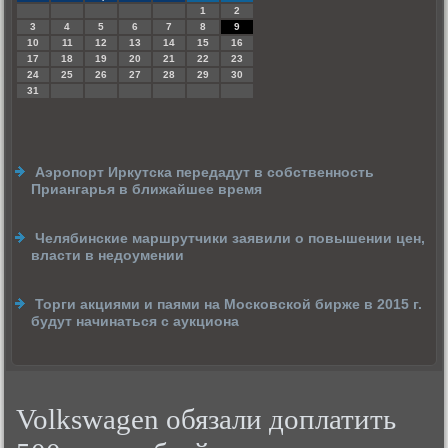
1
2
3
4
5
6
7
8
9
10
11
12
13
14
15
16
17
18
19
20
21
22
23
24
25
26
27
28
29
30
31
Аэропорт Иркутска передадут в собственность
Приангарья в ближайшее время
Челябинские маршрутчики заявили о повышении цен,
власти в недоумении
Торги акциями и паями на Московской бирже в 2015 г.
будут начинаться с аукциона
Volkswagen обязали доплатить