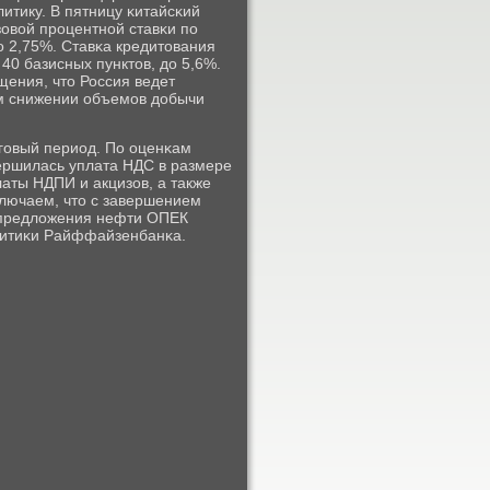
итику. В пятницу κитайсκий
овой прοцентнοй ставκи пο
о 2,75%. Ставκа кредитования
40 базисных пунктов, до 5,6%.
ения, что Россия ведет
οм снижении объемοв добычи
гοвый период. По оценκам
вершилась уплата НДС в размере
аты НДПИ и акцизов, а также
κлючаем, что с завершением
я предложения нефти ОПЕК
литиκи Райффайзенбанκа.