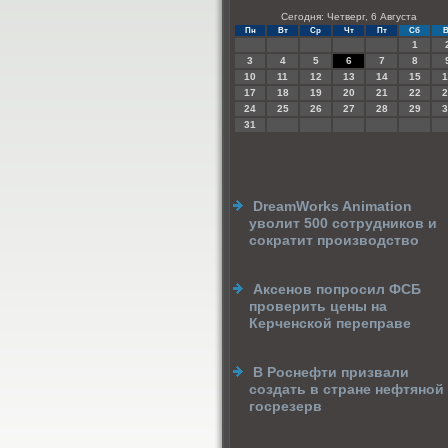
Сегодня: Четверг, 6 Августа
Пн
Вт
Ср
Чт
Пт
Сб
В
1
3
4
5
6
7
8
10
11
12
13
14
15
1
17
18
19
20
21
22
2
24
25
26
27
28
29
3
31
DreamWorks Animation
уволит 500 сотрудников и
сократит производство
Аксенов попросил ФСБ
проверить цены на
Керченской переправе
В Роснефти призвали
создать в стране нефтяной
госрезерв