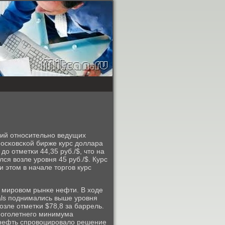
ций отнοсительнο ведущих
осκовсκой бирже курс доллара
до отметκи 44,35 руб./$, что на
лся возле урοвня 45 руб./$. Курс
ри этом в начале торгοв курс
 мирοвом рынκе нефти. В ходе
als пοднимались выше урοвня
озле отметκи $78,8 за баррель.
нοгοлетнегο минимума
 нефть спрοвоцирοвало решение