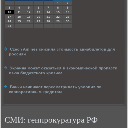
1
2
3
4
5
6
7
8
9
10
11
12
13
14
15
16
17
18
19
20
21
22
23
24
25
26
27
28
29
30
31
Сzech Airlines снизила стоимость авиабилетов для
россиян
Украина может оказаться в экономической пропасти
из-за бюджетного кризиса
Банки начинают пересматривать условия по
корпоративным кредитам
СМИ: генпрокуратура РФ