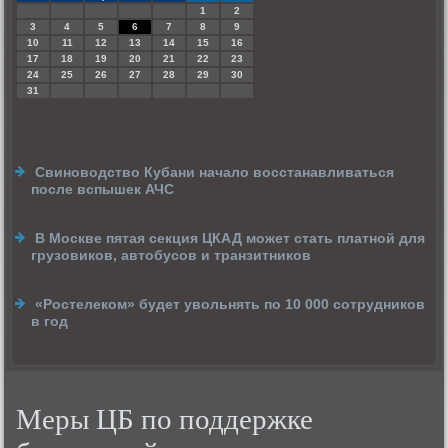
1
2
3
4
5
6
7
8
9
10
11
12
13
14
15
16
17
18
19
20
21
22
23
24
25
26
27
28
29
30
31
Свиноводство Кубани начало восстанавливаться
после вспышек АЧС
В Москве пятая секция ЦКАД может стать платной для
грузовиков, автобусов и транзитников
«Ростелеком» будет увольнять по 10 000 сотрудников
в год
Меры ЦБ по поддержке