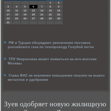
1
2
3
4
5
6
7
8
9
10
11
12
13
14
15
16
17
18
19
20
21
22
23
24
25
26
27
28
29
30
31
РФ и Турция обсуждают увеличение поставок
российского газа по газопроводу Голубой поток
ТПУ Некрасовка может появиться на юго-востоке
Москвы
Глава ФАС не исключил повышение пошлин на вывоз
металлов и удобрении
Зуев одобряет новую жилищную