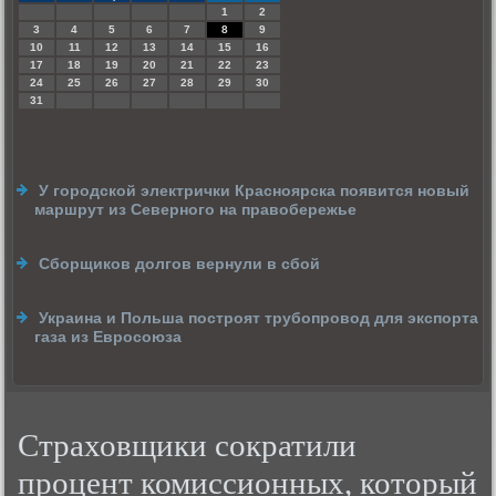
1
2
3
4
5
6
7
8
9
10
11
12
13
14
15
16
17
18
19
20
21
22
23
24
25
26
27
28
29
30
31
У городской электрички Красноярска появится новый
маршрут из Северного на правобережье
Сборщиков долгов вернули в сбой
Украина и Польша построят трубопровод для экспорта
газа из Евросоюза
Страховщики сократили
процент комиссионных, который