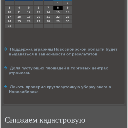
1
2
3
4
5
6
7
8
9
10
11
12
13
14
15
16
17
18
19
20
21
22
23
24
25
26
27
28
29
30
31
Поддержка аграриям Новосибирской области будет
выдаваться в зависимости от результатов
Доля пустующих площадей в торговых центрах
утроилась
Локоть проверил круглосуточную уборку снега в
Новосибирске
Снижаем кадастровую