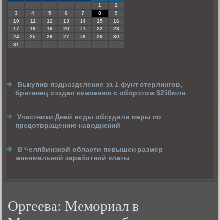
1
2
3
4
5
6
7
8
9
10
11
12
13
14
15
16
17
18
19
20
21
22
23
24
25
26
27
28
29
30
31
Выкупив подразделение за 1 фунт стерлингов,
британец создал компанию с оборотом $250млн
Участники Дней воды обсудили меры по
предотвращению наводнений
В Челябинской области повышен размер
минимальной заработной платы
Оргеева: Мемориал в