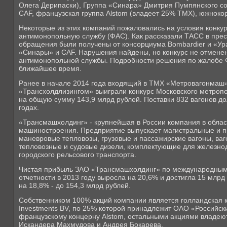
Олега Дерипаски), Группа «Синара» Дмитрия Пумпянского со
CAF, французская группа Alstom (владеет 25% ТМХ), южноко
Некоторые из этих компаний пожаловались на условия конку
антимонопольную службу (ФАС). Как рассказали ТАСС в прес
обращения были получены от консорциума Bombardier и «Ура
«Синары» и CAF. Нарушения найдены, но конкурс не отмене
антимонопольной службы. Подробности решения по жалобе 
ближайшее время.
Ранее в начале 2014 года входящий в ТМХ «Метровагонмаш»
«Трансхолдлизингом» выиграли конкурс Московского метропо
на общую сумму 143,9 млрд рублей. Поставки 832 вагонов до
годах.
«Трансмашхолдинг» - крупнейшая в России компания в облас
машиностроения. Предприятие выпускает магистральные и 
маневровые тепловозы, грузовые и пассажирские вагоны, ваг
тепловозные и судовые дизели, комплектующие для железно
городского рельсового транспорта.
Чистая прибыль ЗАО «Трансмашхолдинг» по международным
отчетности в 2013 году выросла на 20,6% и достигла 15 млрд
на 18,8% - до 154,3 млрд рублей.
Собственником 100% акций компании является голландская 
Investments BV, по 25% которой принадлежит ОАО «Российск
французскому концерну Alstom, остальными акциями владею
Искандера Махмудова и Андрея Бокарева.