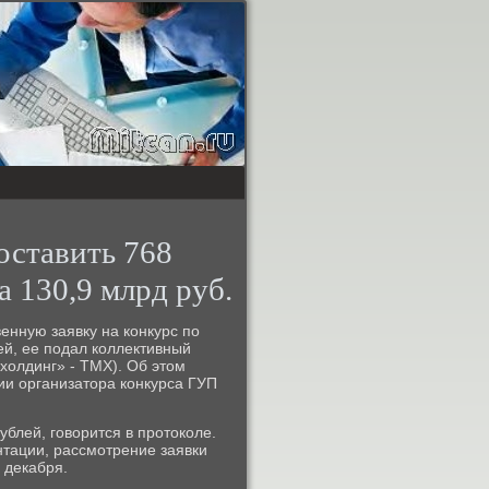
оставить 768
а 130,9 млрд руб.
енную заявку на конкурс по
ей, ее подал коллективный
холдинг» - ТМХ). Об этом
сии организатора конкурса ГУП
блей, говорится в протоколе.
нтации, рассмотрение заявки
 декабря.