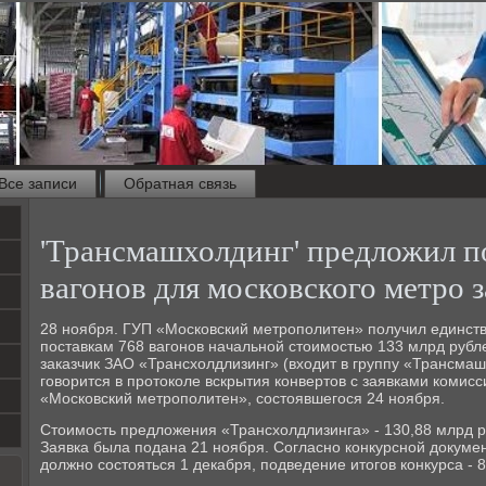
Все записи
Обратная связь
'Трансмашхолдинг' предложил п
вагонов для московского метро з
28 ноября. ГУП «Московский метрополитен» получил единств
поставкам 768 вагонов начальной стоимостью 133 млрд рубл
заказчик ЗАО «Трансхолдлизинг» (входит в группу «Трансмаш
говорится в протоколе вскрытия конвертов с заявками комис
«Московский метрополитен», состоявшегося 24 ноября.
Стоимость предложения «Трансхолдлизинга» - 130,88 млрд ру
Заявка была подана 21 ноября. Согласно конкурсной докуме
должно состояться 1 декабря, подведение итогов конкурса - 8