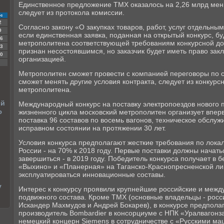
Единственное предложение ТМХ оказалось на 2,26 млрд мень
следует из протокола комиссии.
с
2
Согласно закону «О закупках товаров, работ, услуг отдельны
9
если единственная заявка, поданная на открытый конкурс, б
6
метрополитена соответствующей требованиям конкурсной док
3
признан несостоявшимся, но заказчик будет иметь право закл
0
организацией.
Метрополитен сможет провести с компанией переговоры по 
сможет менять другие условия контракта, следует из конкур
метрополитена.
ый
Международный конкурс на поставку электропоездов нового п
ю
жизненного цикла московский метрополитен организует вперв
поставка 96 составов по восемь вагонов, техническое обслу
исправном состоянии на протяжении 30 лет.
Условия конкурса предполагают жесткие требования по локал
России - на 70% к 2018 году. Первые поставки должны начать
завершиться - в 2019 году. Победитель конкурса получает в 
«Выхино» и «Планерная» на Таганско-Краснопресненской лин
эксплуатироваться инновационные составы.
у
Интерес к конкурсу проявили крупнейшие российские и меж
подвижного состава. Кроме ТМХ (основные владельцы - рос
Искандер Махмудов и Андрей Бокарев), в конкурсе предполаг
производитель Bombardier в консорциуме с НПК «Уралвагонз
немецкий концерн Siemens в сотрудничестве с «Русскими ма