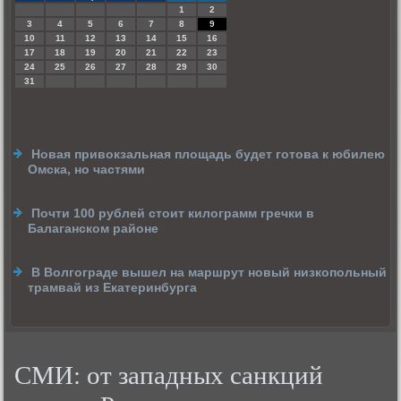
1
2
3
4
5
6
7
8
9
10
11
12
13
14
15
16
17
18
19
20
21
22
23
24
25
26
27
28
29
30
31
Новая привокзальная площадь будет готова к юбилею
Омска, но частями
Почти 100 рублей стоит килограмм гречки в
Балаганском районе
В Волгограде вышел на маршрут новый низкопольный
трамвай из Екатеринбурга
СМИ: от западных санкций