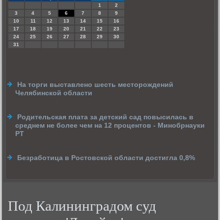
1
2
3
4
5
6
7
8
9
10
11
12
13
14
15
16
17
18
19
20
21
22
23
24
25
26
27
28
29
30
31
На торги выставлено шесть месторождений
Челябинской области
Родительская плата за детский сад повысилась в
среднем не более чем на 12 процентов - Минобрнауки
РТ
Безработица в Ростовской области достигла 0,8%
Под Калининградом суд