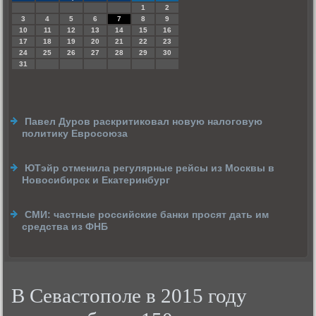
1
2
3
4
5
6
7
8
9
10
11
12
13
14
15
16
17
18
19
20
21
22
23
24
25
26
27
28
29
30
31
Павел Дуров раскритиковал новую налоговую
политику Евросоюза
ЮТэйр отменила регулярные рейсы из Москвы в
Новосибирск и Екатеринбург
СМИ: частные российские банки просят дать им
средства из ФНБ
В Севастополе в 2015 году