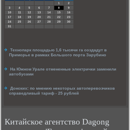
1
2
3
4
5
6
7
8
9
10
11
12
13
14
15
16
17
18
19
20
21
22
23
24
25
26
27
28
29
30
31
Технопарк площадью 1,6 тысячи га создадут в
Приморье в рамках Большого порта Зарубино
На Южном Урале отмененные электрички заменили
автобусами
Донских: по мнению некоторых автоперевозчиков
справедливый тариф - 25 рублей
Китайское агентство Dagong