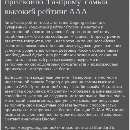
присвоило 'Газпрому' самый
высокий рейтинг ААА
Китайское рейтинговое агентство Dagong сохранило
суверенный кредитный рейтинг России в местной и
иностранной валюте на уровне А, прогноз по рейтингу -
«стабильный». Об этом сообщает «Прайм». В пресс-релизе
агентства говорится, что, «несмотря на то что российская
экономика оказалась под влиянием ухудшающихся внешних
условий, уровень валютных резервов России обеспечивает
необходимый буфер для российской экономики, сохраняя
сравнительно малый разрыв между ресурсами по
выполнению своих долговых обязательств и возможностью
производить материальные блага».
Долгосрочный кредитный рейтинг «Газпрома» в местной и
иностранной валюте Dagong оценило на самом высоком
уровне ААА. Прогноз по рейтингу - «стабильный». Аналитики
агентства объясняют, что рейтинг «отражает крайне высокую
способность компании создавать материальные блага и очень
маленький разрыв между доступными компании ресурсами
выполнять свои кредитные обязательства и способностью
производить материальные блага». Санкции США и ЕС окажут
незначительное влияние на кредитоспособность «Газпрома»,
считают аналитики Dagong.
Ранее международное рейтинговое агентство Standard &