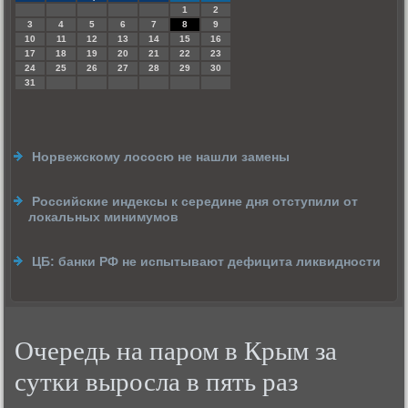
1
2
3
4
5
6
7
8
9
10
11
12
13
14
15
16
17
18
19
20
21
22
23
24
25
26
27
28
29
30
31
Норвежскому лососю не нашли замены
Российские индексы к середине дня отступили от
локальных минимумов
ЦБ: банки РФ не испытывают дефицита ликвидности
Очередь на паром в Крым за
сутки выросла в пять раз