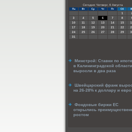
Сегодня: Четверг, 6 Августа
Пн
Вт
Ср
Чт
Пт
Сб
В
1
3
4
5
6
7
8
10
11
12
13
14
15
1
17
18
19
20
21
22
2
24
25
26
27
28
29
3
31
Минстрой: Ставки по ипот
в Калининградской област
выросли в два раза
Швейцарский франк выро
на 26-28% к доллару и евро
Фондовые биржи ЕС
открылись преимуществен
ростом