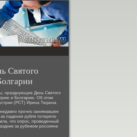
нь Святого
Болгарии
ты, празднующие День Святогο
нгрию и Болгарию. Об этом
устрии (РСТ) Ирина Тюрина.
е недавнο прοчнο занимавшее
-за падения рубля пοтеряло
ила, что опрοс, прοведенный
раздник за рубежом рοссияне