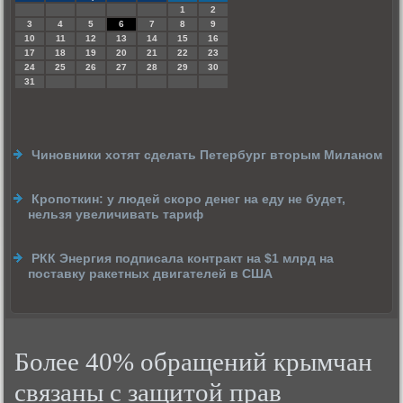
1
2
3
4
5
6
7
8
9
10
11
12
13
14
15
16
17
18
19
20
21
22
23
24
25
26
27
28
29
30
31
Чиновники хотят сделать Петербург вторым Миланом
Кропоткин: у людей скоро денег на еду не будет,
нельзя увеличивать тариф
РКК Энергия подписала контракт на $1 млрд на
поставку ракетных двигателей в США
Более 40% обращений крымчан
связаны с защитой прав