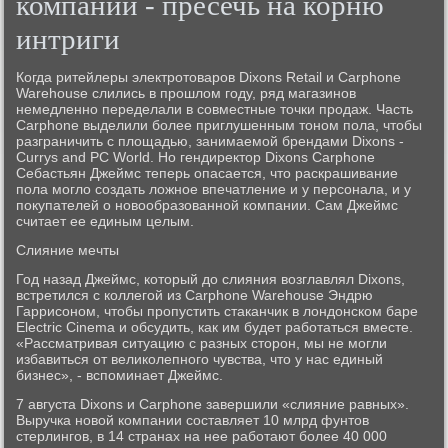
компаний - пресечь на корню
интриги
Когда ритейлеры электротоваров Dixons Retail и Carphone
Warehouse слились в прошлом году, ряд магазинов
немедленно переделали в совместные точки продаж. Часть
Carphone выделили более приглушенным тоном пола, чтобы
разграничить с площадью, занимаемой брендами Dixons -
Currys and PC World. Но гендиректор Dixons Carphone
Себастьян Джеймс теперь опасается, что раскрашивание
пола могло создать ложное впечатление и у персонала, и у
покупателей о новообразованной компании. Сам Джеймс
считает ее единым целым.
Слияние мечты
Год назад Джеймс, который до слияния возглавлял Dixons,
встретился с коллегой из Carphone Warehouse Эндрю
Гаррисоном, чтобы пропустить стаканчик в лондонском баре
Electric Cinema и обсудить, как им будет работаться вместе.
«Рассматривая ситуацию с разных сторон, мы не могли
избавиться от великолепного чувства, что у нас единый
бизнес», - вспоминает Джеймс.
7 августа Dixons и Carphone завершили «слияние равных».
Выручка новой компании составляет 10 млрд фунтов
стерлингов, в 14 странах на нее работают более 40 000