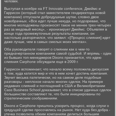
человек.
Выступая в ноябре на FT Innovate conference, Джеймс и
Гаррисон (который стал заместителем гендиректора новой
компании) отпускали добродушные шутки, словно двое
новобрачных. «Все идет лучше некуда, но подозреваю, что
многие молодожены произносят такое не менее трех-четырех
раз за медовый месяц», - иронизирует Джеймс. Объявляя в
конце года промежуточные результаты компании, он
настолько разгорячился, что заявил: «[Процесс слияния] идет
даже лучше, чем в самых смелых моих мечтах».
Оба руководителя говорят о слиянии как о чем-то
предначертанном компаниям самой судьбой. И впрямь - один
из бывших топ-менеджеров Dixons признается, что идею
слияния Carphone обсуждали еще в 2009 г.
Гаррисон вспоминает, что начало всему положила дискуссия
о том, куда катится мир и что в нем хочет достичь компания.
Звучит весьма патетически, но на самом деле подобные
разговоры - неплохое начало многих сделок. На примере
недавних слияний и поглощений в США и Великобритании
Cass Business School доказывает, что в списке удачных сделок
большинство составляют те, что были инициированы по
стратегическим соображениям.
Dixons и Carphone пришлось ускорить процесс, когда слухи о
грядущей сделке просочились на рынок. Нет худа без добра -
утечка позволила обеим компаниям делиться большим