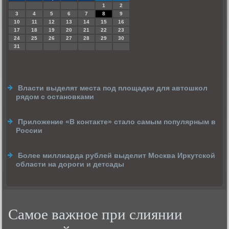
1
2
3
4
5
6
7
8
9
10
11
12
13
14
15
16
17
18
19
20
21
22
23
24
25
26
27
28
29
30
31
Власти выделят места под площадки для автошкол
рядом с остановками
Приложение «В контакте» стало самым популярным в
России
Более миллиарда рублей выделит Москва Иркутской
области на дороги и детсады
Самое важное при слиянии