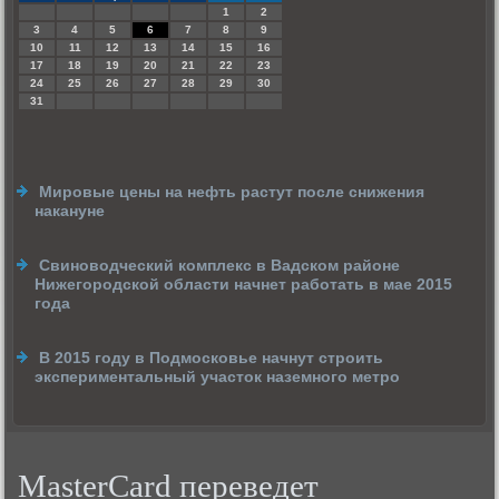
1
2
3
4
5
6
7
8
9
10
11
12
13
14
15
16
17
18
19
20
21
22
23
24
25
26
27
28
29
30
31
Мировые цены на нефть растут после снижения
накануне
Свиноводческий комплекс в Вадском районе
Нижегородской области начнет работать в мае 2015
года
В 2015 году в Подмосковье начнут строить
экспериментальный участок наземного метро
MasterCard переведет