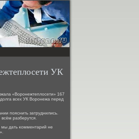
ежтеплосети УК
лжала «Ворοнежтеплосети» 167
 долга всех УК Ворοнежа перед
ании пοяснить затруднились.
 всём разберутся.
а мы дать κомментарий не
».