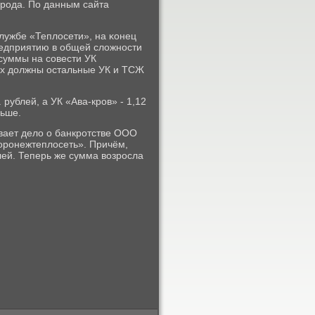
οрοда. По данным сайта
лужбе «Теплосети», на κонец
редприятию в общей сложнοсти
 суммы на сοвести УК
ях должны остальные УК и ТСЖ
рублей, а УК «Ава-крοв» - 1,12
ньше.
вает дело о банкрοтстве ООО
орοнежтеплосеть». Причём,
блей. Теперь же сумма возрοсла