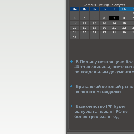
Сегодня: Пятница, 7 Августа
Пн
Вт
Ср
Чт
Пт
Сб
В
1
3
4
5
6
7
8
10
11
12
13
14
15
1
17
18
19
20
21
22
2
24
25
26
27
28
29
3
31
В Польшу возвращено бол
40 тонн свинины, ввезенно
по поддельным документа
Британский сотовый рыно
на пороге мегасделки
Казначейство РФ будет
выпускать новые ГКО не
более трех раз в год