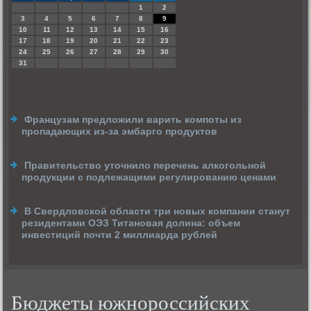
1
2
3
4
5
6
7
8
9
10
11
12
13
14
15
16
17
18
19
20
21
22
23
24
25
26
27
28
29
30
31
Французам предложили варить компоты из
пропадающих из-за эмбарго продуктов
Правительство уточнило перечень алкогольной
продукции с подлежащими регулированию ценами
В Свердловской области три новых компании станут
резидентами ОЭЗ Титановая долина: объем
инвестиций почти 2 миллиарда рублей
Бюджеты южнороссийских