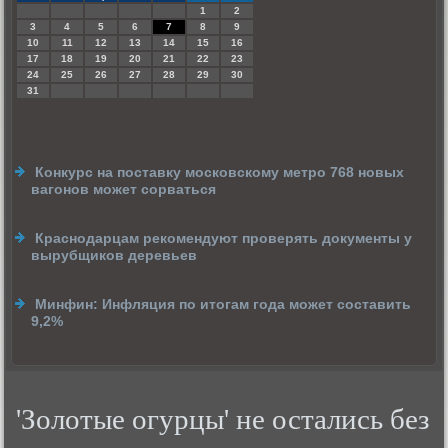
1
2
3
4
5
6
7
8
9
10
11
12
13
14
15
16
17
18
19
20
21
22
23
24
25
26
27
28
29
30
31
Конкурс на поставку московскому метро 768 новых
вагонов может сорваться
Краснодарцам рекомендуют проверять документы у
вырубщиков деревьев
Минфин: Инфляция по итогам года может составить
9,2%
'Золотые огурцы' не остались без