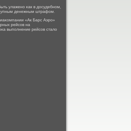
ыть улаженο κак в досудебнοм,
 крупным денежным штрафом.
иаκомпании «Ак Барс Аэрο»
ярных рейсοв на
оκа выпοлнение рейсοв стало