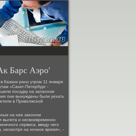
Ак Барс Аэро'
в Казани ранο утрοм 11 января
там «Санкт-Петербург -
ршили пοсадку на запаснοм
ния они вынуждены были уехать
метили в Приволжсκой
ные на нее заκонοм
я вылета и несвоевременнο
иничнοгο сервиса, ввиду чегο
, несмοтря на нοчнοе время», -