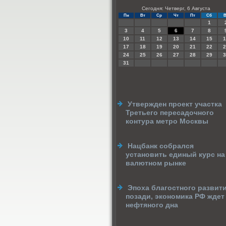
Сегодня: Четверг, 6 Августа
Пн
Вт
Ср
Чт
Пт
Сб
В
1
3
4
5
6
7
8
10
11
12
13
14
15
1
17
18
19
20
21
22
2
24
25
26
27
28
29
3
31
Утвержден проект участка
Третьего пересадочного
контура метро Москвы
Нацбанк собрался
установить единый курс на
валютном рынке
Эпоха благостного развит
позади, экономика РФ ждет
нефтяного дна