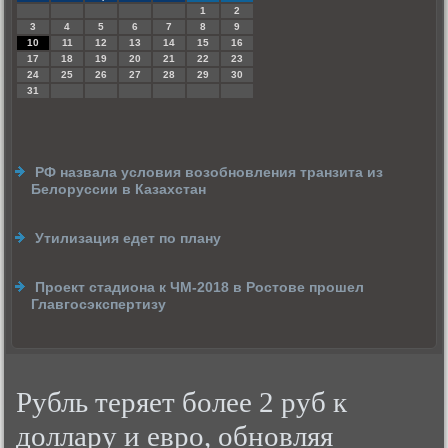
1
2
3
4
5
6
7
8
9
10
11
12
13
14
15
16
17
18
19
20
21
22
23
24
25
26
27
28
29
30
31
РФ назвала условия возобновления транзита из
Белоруссии в Казахстан
Утилизация едет по плану
Проект стадиона к ЧМ-2018 в Ростове прошел
Главгосэкспертизу
Рубль теряет более 2 руб к
доллару и евро, обновляя