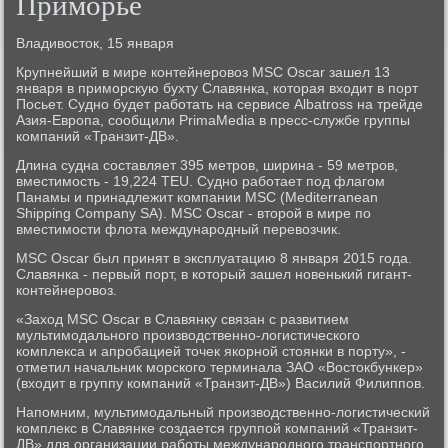
Приморье
Владивосток, 15 января
Крупнейший в мире контейнеровоз MSC Oscar зашел 13
января в приморскую бухту Славянка, которая входит в порт
Посьет. Судно будет работать на сервисе Albatross на трейде
Азия-Европа, сообщили PrimaMedia в пресс-службе группы
компаний «Транзит-ДВ».
Длина судна составляет 395 метров, ширина - 59 метров,
вместимость - 19,224 TEU. Судно работает под флагом
Панамы и принадлежит компании MSC (Mediterranean
Shipping Company SA). MSC Oscar - второй в мире по
вместимости флота международный перевозчик.
MSC Oscar был принят в эксплуатацию 8 января 2015 года.
Славянка - первый порт, в который зашел новенький гигант-
контейнеровоз.
«Заход MSC Oscar в Славянку связан с развитием
мультимодального производственно-логистического
комплекса и апробацией точек якорной стоянки в порту», -
отметил начальник морского терминала ЗАО «Востокбункер»
(входит в группу компаний «Транзит-ДВ») Василий Филиппов.
Напомним, мультимодальный производственно-логистический
комплекс в Славянке создается группой компаний «Транзит-
ДВ» для организации работы международного транспортного