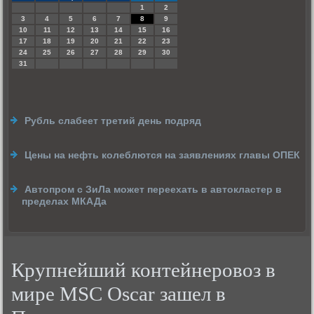
1
2
3
4
5
6
7
8
9
10
11
12
13
14
15
16
17
18
19
20
21
22
23
24
25
26
27
28
29
30
31
Рубль слабеет третий день подряд
Цены на нефть колеблются на заявлениях главы ОПЕК
Автопром с ЗиЛа может переехать в автокластер в
пределах МКАДа
Крупнейший контейнеровоз в
мире MSC Oscar зашел в