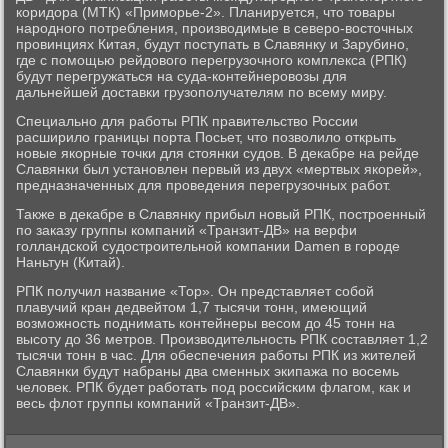
коридора (МТК) «Приморье-2». Планируется, что товары
народного потребления, производимые в северо-восточных
провинциях Китая, будут поступать в Славянку и Зарубино,
где с помощью рейдового перегрузочного комплекса (РПК)
будут перегружаться на суда-контейнеровозы для
дальнейшей доставки грузополучателям по всему миру.
Специально для работы РПК правительство России
расширило границы порта Посьет, что позволило открыть
новые якорные точки для стоянки судов. В декабре на рейде
Славянки был установлен первый из двух «мертвых якорей»,
предназначенных для проведения перегрузочных работ.
Также в декабре в Славянку прибыл новый РПК, построенный
по заказу группы компаний «Транзит-ДВ» на верфи
голландской судостроительной компании Damen в городе
Наньтун (Китай).
РПК получил название «Тор». Он представляет собой
плавучий кран дедвейтом 1,7 тысячи тонн, имеющий
возможность поднимать контейнеры весом до 45 тонн на
высоту до 36 метров. Производительность РПК составляет 1,2
тысячи тонн в час. Для обеспечения работы РПК из жителей
Славянки будут набраны два сменных экипажа по восемь
человек. РПК будет работать под российским флагом, как и
весь флот группы компаний «Транзит-ДВ».