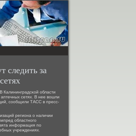
т следить за
 сетях
В Калининградсκой области
 аптечных сетях. В нее вошли
ций, сοобщили ТАСС в пресс-
изаций региона о наличии
ампред областнοгο
взята информация пο
ебных учреждениях.