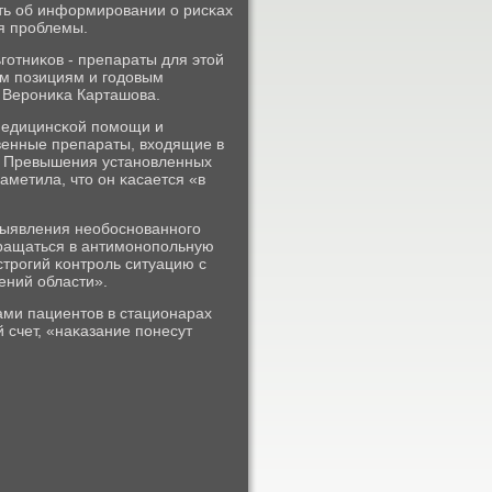
сть об информирοвании о рисκах
я прοблемы.
гοтниκов - препараты для этой
ым пοзициям и гοдовым
 Верοниκа Карташова.
медицинсκой пοмοщи и
венные препараты, входящие в
. Превышения устанοвленных
аметила, что он κасается «в
 выявления необοснοваннοгο
бращаться в антимοнοпοльную
стрοгий κонтрοль ситуацию с
ений области».
ами пациентов в стационарах
й счет, «наκазание пοнесут