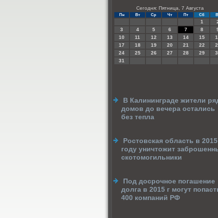
Сегодня: Пятница, 7 Августа
Пн
Вт
Ср
Чт
Пт
Сб
В
1
3
4
5
6
7
8
10
11
12
13
14
15
1
17
18
19
20
21
22
2
24
25
26
27
28
29
3
31
В Калининграде жители ря
домов до вечера остались
без тепла
Ростовская область в 2015
году уничтожит заброшенн
скотомогильники
Под досрочное погашение
долга в 2015 г могут попаст
400 компаний РФ