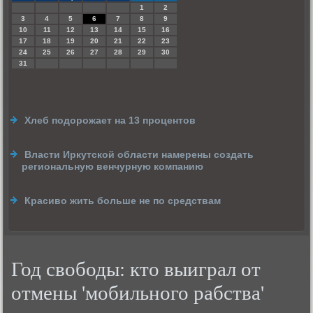
1
2
3
4
5
6
7
8
9
10
11
12
13
14
15
16
17
18
19
20
21
22
23
24
25
26
27
28
29
30
31
Хлеб подорожает на 13 процентов
Власти Иркутской области намерены создать
региональную венчурную компанию
Красиво жить больше не по средствам
Год свободы: кто выиграл от
отмены 'мобильного рабства'